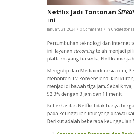
Netflix Jadi Tontonan
Strea
ini
/
/
January 31, 2024
0 Comments
in
Uncategoriz
Pertumbuhan teknologi dan internet 
ini, layanan
streaming
telah menjadi pi
platform yang tersedia, Netflix menjad
Mengutip dari Mediaindonesia.com, P
menonton TV konvensional kini kurang
menjadi di bawah tiga jam. Sebaliknya,
52,3% dengan 3 jam dan 11 menit.
Keberhasilan Netflix tidak hanya berg
pada keunggulan fitur yang ditawark
Berikut adalah beberapa keunggulan f