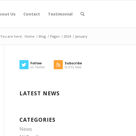
bout Us
Contact
Testimonial
You are here:
Home
/
Blog
/
Pages
/
2024
/
January
Follow
Subscribe
on Twitter
to RSS Feed
LATEST NEWS
CATEGORIES
News