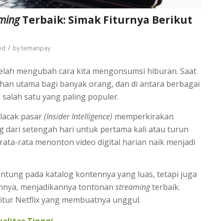
ming
Terbaik: Simak Fiturnya Berikut
/
ed
by
temanpay
telah mengubah cara kita mengonsumsi hiburan. Saat
lihan utama bagi banyak orang, dan di antara berbagai
i salah satu yang paling populer.
elacak pasar
(Insider Intelligence)
memperkirakan
 dari setengah hari untuk pertama kali atau turun
 rata-rata menonton video digital harian naik menjadi
antung pada katalog kontennya yang luas, tetapi juga
annya, menjadikannya tontonan
streaming
terbaik.
itur Netflix yang membuatnya unggul.