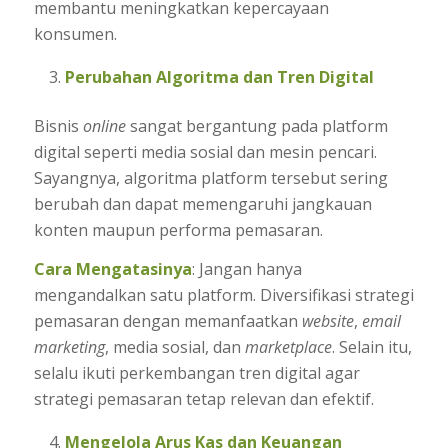
membantu meningkatkan kepercayaan
konsumen.
Perubahan Algoritma dan Tren Digital
Bisnis
online
sangat bergantung pada platform
digital seperti media sosial dan mesin pencari.
Sayangnya, algoritma platform tersebut sering
berubah dan dapat memengaruhi jangkauan
konten maupun performa pemasaran.
Cara Mengatasinya
: Jangan hanya
mengandalkan satu platform. Diversifikasi strategi
pemasaran dengan memanfaatkan
website
,
email
marketing
, media sosial, dan
marketplace
. Selain itu,
selalu ikuti perkembangan tren digital agar
strategi pemasaran tetap relevan dan efektif.
Mengelola Arus Kas dan Keuangan