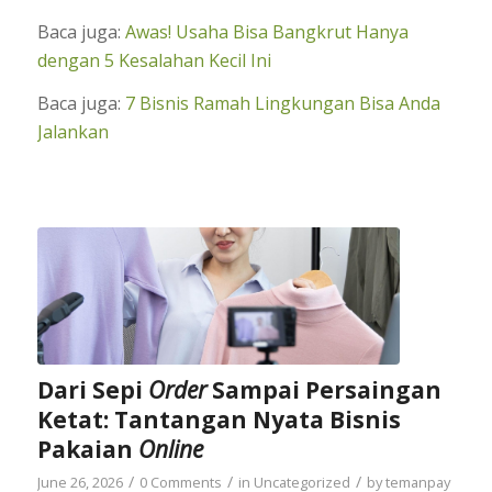
Baca juga:
Awas! Usaha Bisa Bangkrut Hanya
dengan 5 Kesalahan Kecil Ini
Baca juga:
7 Bisnis Ramah Lingkungan Bisa Anda
Jalankan
Dari Sepi
Order
Sampai Persaingan
Ketat: Tantangan Nyata Bisnis
Pakaian
Online
/
/
/
June 26, 2026
0 Comments
in
Uncategorized
by
temanpay