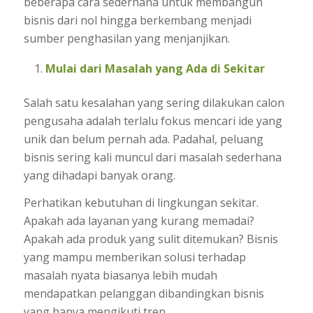
beberapa cara sederhana untuk membangun
bisnis dari nol hingga berkembang menjadi
sumber penghasilan yang menjanjikan.
Mulai dari Masalah yang Ada di Sekitar
Salah satu kesalahan yang sering dilakukan calon
pengusaha adalah terlalu fokus mencari ide yang
unik dan belum pernah ada. Padahal, peluang
bisnis sering kali muncul dari masalah sederhana
yang dihadapi banyak orang.
Perhatikan kebutuhan di lingkungan sekitar.
Apakah ada layanan yang kurang memadai?
Apakah ada produk yang sulit ditemukan? Bisnis
yang mampu memberikan solusi terhadap
masalah nyata biasanya lebih mudah
mendapatkan pelanggan dibandingkan bisnis
yang hanya mengikuti tren.