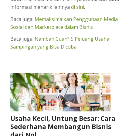
informasi menarik lainnya
di sini
.
Baca juga:
Memaksimalkan Penggunaan Media
Sosial dan Marketplace dalam Bisnis
Baca juga:
Nambah Cuan? 5 Peluang Usaha
Sampingan yang Bisa Dicoba
Usaha Kecil, Untung Besar: Cara
Sederhana Membangun Bisnis
dari Nol