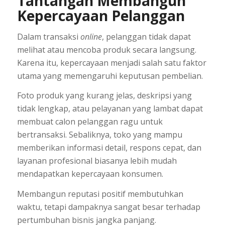
Tantangan Membangun
Kepercayaan Pelanggan
Dalam transaksi
online
, pelanggan tidak dapat
melihat atau mencoba produk secara langsung.
Karena itu, kepercayaan menjadi salah satu faktor
utama yang memengaruhi keputusan pembelian.
Foto produk yang kurang jelas, deskripsi yang
tidak lengkap, atau pelayanan yang lambat dapat
membuat calon pelanggan ragu untuk
bertransaksi. Sebaliknya, toko yang mampu
memberikan informasi detail, respons cepat, dan
layanan profesional biasanya lebih mudah
mendapatkan kepercayaan konsumen.
Membangun reputasi positif membutuhkan
waktu, tetapi dampaknya sangat besar terhadap
pertumbuhan bisnis jangka panjang.