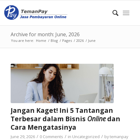
Archive for month: June, 2026
You are here:
Home
/
Blog
/
Pages
/
2026
/
June
Jangan Kaget! Ini 5 Tantangan
Terbesar dalam Bisnis
Online
dan
Cara Mengatasinya
/
/
/
June 29, 2026
0 Comments
in
Uncategorized
by
temanpay