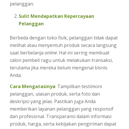
pelanggan.
Sulit Mendapatkan Kepercayaan
Pelanggan
Berbeda dengan toko fisik, pelanggan tidak dapat
melihat atau menyentuh produk secara langsung
saat berbelanja
online
. Hal ini sering membuat
calon pembeli ragu untuk melakukan transaksi,
terutama jika mereka belum mengenal bisnis
Anda.
Cara Mengatasinya
: Tampilkan testimoni
pelanggan, ulasan produk, serta foto dan
deskripsi yang jelas. Pastikan juga Anda
memberikan layanan pelanggan yang responsif
dan profesional. Transparansi dalam informasi
produk, harga, serta kebijakan pengiriman dapat