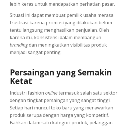
lebih keras untuk mendapatkan perhatian pasar.
Situasi ini dapat membuat pemilik usaha merasa
frustrasi karena promosi yang dilakukan belum
tentu langsung menghasilkan penjualan. Oleh
karena itu, konsistensi dalam membangun
branding
dan meningkatkan visibilitas produk
menjadi sangat penting.
Persaingan yang Semakin
Ketat
Industri fashion
online
termasuk salah satu sektor
dengan tingkat persaingan yang sangat tinggi.
Setiap hari muncul toko baru yang menawarkan
produk serupa dengan harga yang kompetitif.
Bahkan dalam satu kategori produk, pelanggan