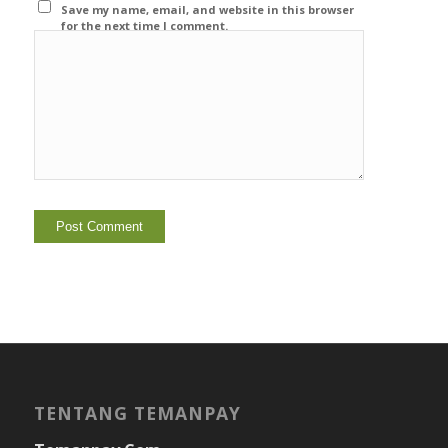
Save my name, email, and website in this browser
for the next time I comment.
TENTANG TEMANPAY