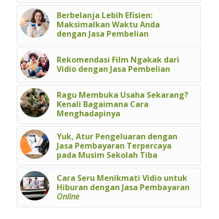
Berbelanja Lebih Efisien:
Maksimalkan Waktu Anda
dengan Jasa Pembelian
Rekomendasi Film Ngakak dari
Vidio dengan Jasa Pembelian
Ragu Membuka Usaha Sekarang?
Kenali Bagaimana Cara
Menghadapinya
Yuk, Atur Pengeluaran dengan
Jasa Pembayaran Terpercaya
pada Musim Sekolah Tiba
Cara Seru Menikmati Vidio untuk
Hiburan dengan Jasa Pembayaran
Online