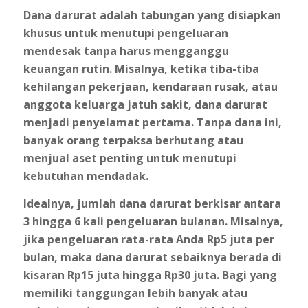
Dana darurat adalah tabungan yang disiapkan
khusus untuk menutupi pengeluaran
mendesak tanpa harus mengganggu
keuangan rutin. Misalnya, ketika tiba-tiba
kehilangan pekerjaan, kendaraan rusak, atau
anggota keluarga jatuh sakit, dana darurat
menjadi penyelamat pertama. Tanpa dana ini,
banyak orang terpaksa berhutang atau
menjual aset penting untuk menutupi
kebutuhan mendadak.
Idealnya, jumlah dana darurat berkisar antara
3 hingga 6 kali pengeluaran bulanan. Misalnya,
jika pengeluaran rata-rata Anda Rp5 juta per
bulan, maka dana darurat sebaiknya berada di
kisaran Rp15 juta hingga Rp30 juta. Bagi yang
memiliki tanggungan lebih banyak atau