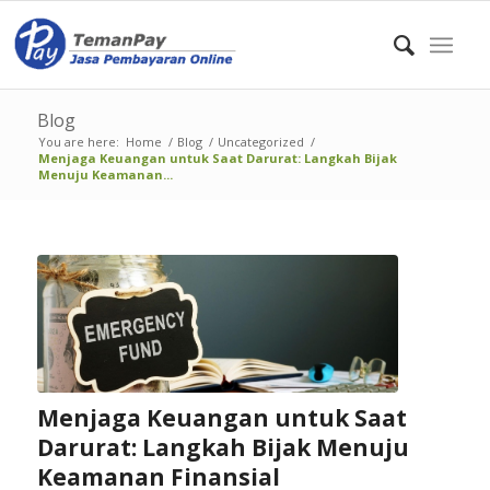
Blog
You are here:
Home
/
Blog
/
Uncategorized
/
Menjaga Keuangan untuk Saat Darurat: Langkah Bijak
Menuju Keamanan...
Menjaga Keuangan untuk Saat
Darurat: Langkah Bijak Menuju
Keamanan Finansial