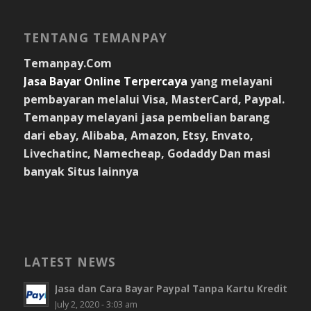
TENTANG TEMANPAY
Temanpay.Com
Jasa Bayar Online
Terpercaya
yang melayani
pembayaran melalui Visa, MasterCard, Paypal.
Temanpay melayani jasa pembelian barang
dari ebay, Alibaba, Amazon, Etsy, Envato,
Livechatinc, Namecheap, Godaddy Dan masi
banyak Situs lainnya
LATEST NEWS
Jasa dan Cara Bayar Paypal Tanpa Kartu Kredit
July 2, 2020 - 3:03 am