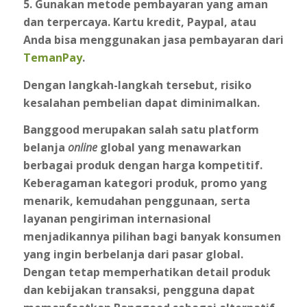
5. Gunakan metode pembayaran yang aman
dan terpercaya. Kartu kredit, Paypal, atau
Anda bisa menggunakan jasa pembayaran dari
TemanPay
.
Dengan langkah-langkah tersebut, risiko
kesalahan pembelian dapat diminimalkan.
Banggood merupakan salah satu platform
belanja
online
global yang menawarkan
berbagai produk dengan harga kompetitif.
Keberagaman kategori produk, promo yang
menarik, kemudahan penggunaan, serta
layanan pengiriman internasional
menjadikannya pilihan bagi banyak konsumen
yang ingin berbelanja dari pasar global.
Dengan tetap memperhatikan detail produk
dan kebijakan transaksi, pengguna dapat