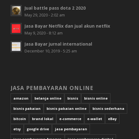
Jual battle pass dota 2 2020
May 29, 2020 - 2:02 am
Jasa Bayar Netflix dan jual akun netflix
May 9, 2020 - 8:12 am
Jasa Bayar jurnal international
December 10, 2019 - 5:25 am
JASA PEMBAYARAN ONLINE
amazon
belanja online
bisnis
bisnis online
bisnis pakaian
bisnis pakaian online
bisnis sederhana
bitcoin
brand lokal
e-commerce
e-wallet
eBay
etsy
google drive
jasa pembayaran