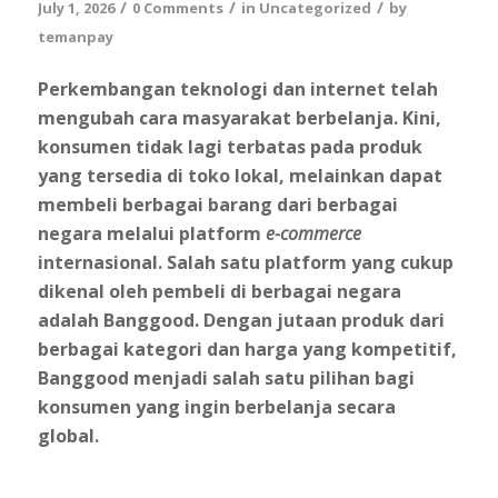
/
/
/
July 1, 2026
0 Comments
in
Uncategorized
by
temanpay
Perkembangan teknologi dan internet telah
mengubah cara masyarakat berbelanja. Kini,
konsumen tidak lagi terbatas pada produk
yang tersedia di toko lokal, melainkan dapat
membeli berbagai barang dari berbagai
negara melalui platform
e-commerce
internasional. Salah satu platform yang cukup
dikenal oleh pembeli di berbagai negara
adalah Banggood. Dengan jutaan produk dari
berbagai kategori dan harga yang kompetitif,
Banggood menjadi salah satu pilihan bagi
konsumen yang ingin berbelanja secara
global.