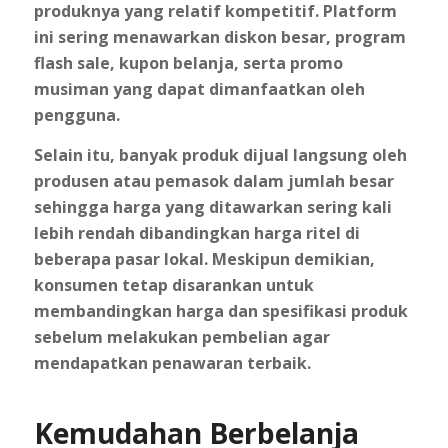
produknya yang relatif kompetitif. Platform
ini sering menawarkan diskon besar, program
flash sale, kupon belanja, serta promo
musiman yang dapat dimanfaatkan oleh
pengguna.
Selain itu, banyak produk dijual langsung oleh
produsen atau pemasok dalam jumlah besar
sehingga harga yang ditawarkan sering kali
lebih rendah dibandingkan harga ritel di
beberapa pasar lokal. Meskipun demikian,
konsumen tetap disarankan untuk
membandingkan harga dan spesifikasi produk
sebelum melakukan pembelian agar
mendapatkan penawaran terbaik.
Kemudahan Berbelanja