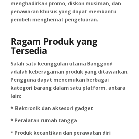
menghadirkan promo, diskon musiman, dan
penawaran khusus yang dapat membantu
pembeli menghemat pengeluaran.
Ragam Produk yang
Tersedia
Salah satu keunggulan utama Banggood
adalah keberagaman produk yang ditawarkan.
Pengguna dapat menemukan berbagai
kategori barang dalam satu platform, antara
lain:
* Elektronik dan aksesori gadget
* Peralatan rumah tangga
* Produk kecantikan dan perawatan diri