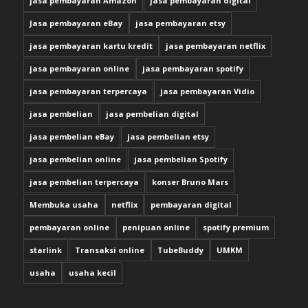
jasa pembayaran Amazon
jasa pembayaran digital
Jasa pembayaran eBay
jasa pembayaran etsy
jasa pembayaran kartu kredit
jasa pembayaran netflix
jasa pembayaran online
jasa pembayaran spotify
jasa pembayaran terpercaya
jasa pembayaran Vidio
jasa pembelian
jasa pembelian digital
jasa pembelian eBay
jasa pembelian etsy
jasa pembelian online
jasa pembelian Spotify
jasa pembelian terpercaya
konser Bruno Mars
Membuka usaha
netflix
pembayaran digital
pembayaran online
penipuan online
spotify premium
starlink
Transaksi online
TubeBuddy
UMKM
usaha
usaha kecil