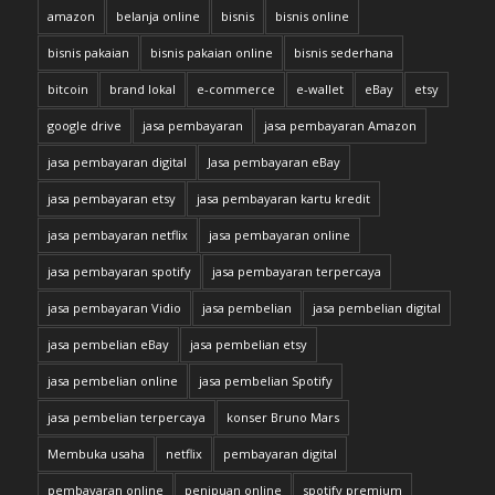
amazon
belanja online
bisnis
bisnis online
bisnis pakaian
bisnis pakaian online
bisnis sederhana
bitcoin
brand lokal
e-commerce
e-wallet
eBay
etsy
google drive
jasa pembayaran
jasa pembayaran Amazon
jasa pembayaran digital
Jasa pembayaran eBay
jasa pembayaran etsy
jasa pembayaran kartu kredit
jasa pembayaran netflix
jasa pembayaran online
jasa pembayaran spotify
jasa pembayaran terpercaya
jasa pembayaran Vidio
jasa pembelian
jasa pembelian digital
jasa pembelian eBay
jasa pembelian etsy
jasa pembelian online
jasa pembelian Spotify
jasa pembelian terpercaya
konser Bruno Mars
Membuka usaha
netflix
pembayaran digital
pembayaran online
penipuan online
spotify premium