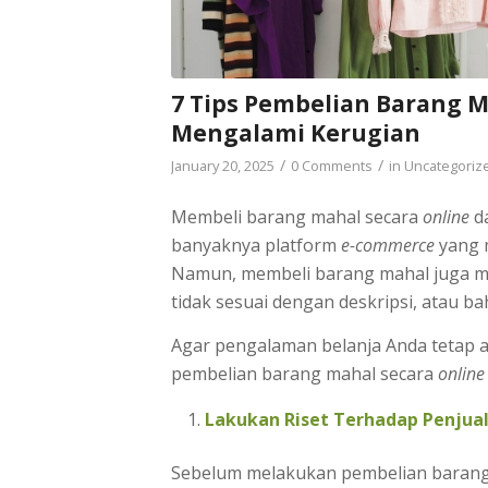
7 Tips Pembelian Barang 
Mengalami Kerugian
/
/
January 20, 2025
0 Comments
in
Uncategoriz
Membeli barang mahal secara
online
da
banyaknya platform
e-commerce
yang 
Namun, membeli barang mahal juga me
tidak sesuai dengan deskripsi, atau ba
Agar pengalaman belanja Anda tetap 
pembelian barang mahal secara
online
Lakukan Riset Terhadap Penjua
Sebelum melakukan pembelian barang 