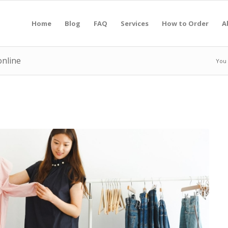
Home
Blog
FAQ
Services
How to Order
A
online
You 