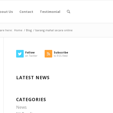
bout Us
Contact
Testimonial
are here:
Home
/
Blog
/
barang mahal secara online
Follow
Subscribe
on Twitter
to RSS Feed
LATEST NEWS
CATEGORIES
News