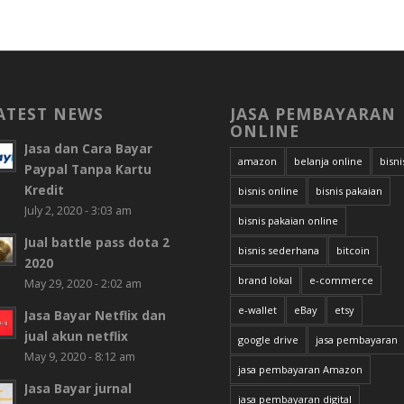
ATEST NEWS
JASA PEMBAYARAN
ONLINE
Jasa dan Cara Bayar
amazon
belanja online
bisni
Paypal Tanpa Kartu
Kredit
bisnis online
bisnis pakaian
July 2, 2020 - 3:03 am
bisnis pakaian online
Jual battle pass dota 2
bisnis sederhana
bitcoin
2020
brand lokal
e-commerce
May 29, 2020 - 2:02 am
e-wallet
eBay
etsy
Jasa Bayar Netflix dan
jual akun netflix
google drive
jasa pembayaran
May 9, 2020 - 8:12 am
jasa pembayaran Amazon
Jasa Bayar jurnal
jasa pembayaran digital