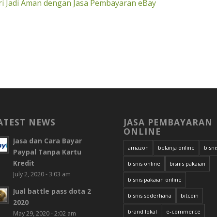
i Jadi Aman dengan Jasa Pembayaran eBay
ATEST NEWS
JASA PEMBAYARAN
ONLINE
Jasa dan Cara Bayar
amazon
belanja online
bisni
Paypal Tanpa Kartu
Kredit
bisnis online
bisnis pakaian
July 2, 2020 - 3:03 am
bisnis pakaian online
Jual battle pass dota 2
bisnis sederhana
bitcoin
2020
brand lokal
e-commerce
May 29, 2020 - 2:02 am