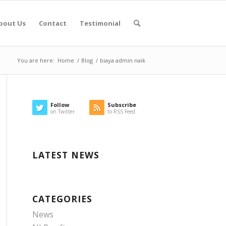
bout Us
Contact
Testimonial
You are here:
Home
/
Blog
/
biaya admin naik
Follow
Subscribe
on Twitter
to RSS Feed
LATEST NEWS
CATEGORIES
News