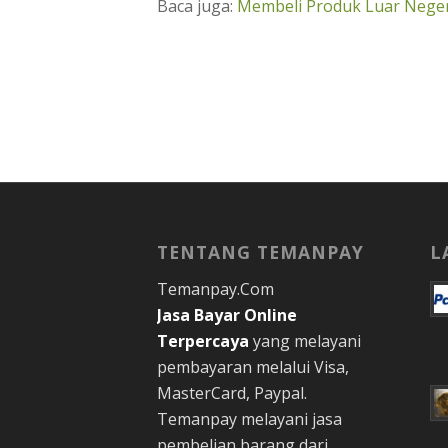
Baca juga:
Membeli Produk Luar Neger
TENTANG TEMANPAY
L
Temanpay.Com
Jasa Bayar Online
Terpercaya
yang melayani
pembayaran melalui Visa,
MasterCard, Paypal.
Temanpay melayani jasa
pembelian barang dari