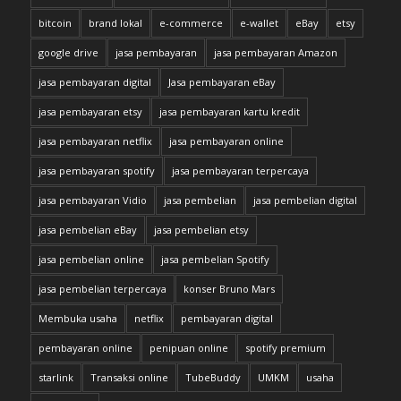
bitcoin
brand lokal
e-commerce
e-wallet
eBay
etsy
google drive
jasa pembayaran
jasa pembayaran Amazon
jasa pembayaran digital
Jasa pembayaran eBay
jasa pembayaran etsy
jasa pembayaran kartu kredit
jasa pembayaran netflix
jasa pembayaran online
jasa pembayaran spotify
jasa pembayaran terpercaya
jasa pembayaran Vidio
jasa pembelian
jasa pembelian digital
jasa pembelian eBay
jasa pembelian etsy
jasa pembelian online
jasa pembelian Spotify
jasa pembelian terpercaya
konser Bruno Mars
Membuka usaha
netflix
pembayaran digital
pembayaran online
penipuan online
spotify premium
starlink
Transaksi online
TubeBuddy
UMKM
usaha