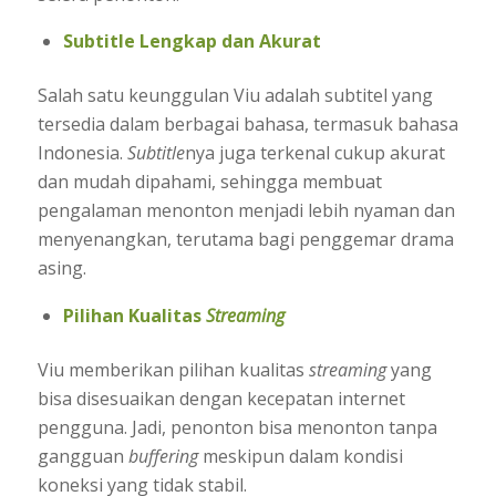
Subtitle Lengkap dan Akurat
Salah satu keunggulan Viu adalah subtitel yang
tersedia dalam berbagai bahasa, termasuk bahasa
Indonesia.
Subtitle
nya juga terkenal cukup akurat
dan mudah dipahami, sehingga membuat
pengalaman menonton menjadi lebih nyaman dan
menyenangkan, terutama bagi penggemar drama
asing.
Pilihan Kualitas
Streaming
Viu memberikan pilihan kualitas
streaming
yang
bisa disesuaikan dengan kecepatan internet
pengguna. Jadi, penonton bisa menonton tanpa
gangguan
buffering
meskipun dalam kondisi
koneksi yang tidak stabil.