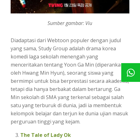
Sumber gambar: Viu
Diadaptasi dari Webtoon populer dengan judul
yang sama, Study Group adalah drama korea
komedi laga sekolah menengah yang
menceritakan tentang Yoon Ga Min (diperankan
oleh Hwang Min Hyun), seorang siswa yang
bermimpi untuk bisa berprestasi secara akademis,
tetapi dia hanya berbakat dalam bertarung. Ga
Min sekolah di SMA yang terkenal sebagai salah
satu yang terburuk di dunia, jadi ia membentuk
kelompok belajar dan terjun ke dunia ujian masuk
perguruan tinggi yang kejam.
The Tale of Lady Ok