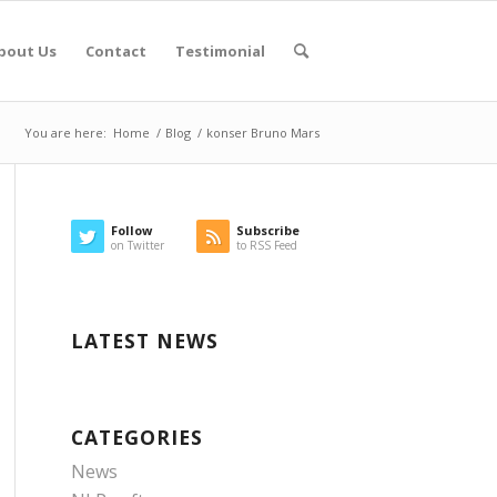
bout Us
Contact
Testimonial
You are here:
Home
/
Blog
/
konser Bruno Mars
Follow
Subscribe
on Twitter
to RSS Feed
LATEST NEWS
CATEGORIES
News