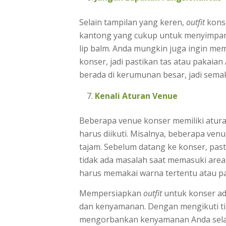
Selain tampilan yang keren,
outfit
konse
kantong yang cukup untuk menyimpan b
lip balm. Anda mungkin juga ingin m
konser, jadi pastikan tas atau pakaia
berada di kerumunan besar, jadi semak
Kenali Aturan Venue
Beberapa venue konser memiliki atur
harus diikuti. Misalnya, beberapa v
tajam. Sebelum datang ke konser, pas
tidak ada masalah saat memasuki area
harus memakai warna tertentu atau pa
Mempersiapkan
outfit
untuk konser a
dan kenyamanan. Dengan mengikuti tip
mengorbankan kenyamanan Anda sela