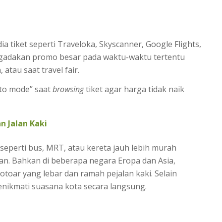
ia tiket seperti Traveloka, Skyscanner, Google Flights,
gadakan promo besar pada waktu-waktu tertentu
atau saat travel fair.
ito mode” saat
browsing
tiket agar harga tidak naik
 Jalan Kaki
seperti bus, MRT, atau kereta jauh lebih murah
an. Bahkan di beberapa negara Eropa dan Asia,
otoar yang lebar dan ramah pejalan kaki. Selain
enikmati suasana kota secara langsung.