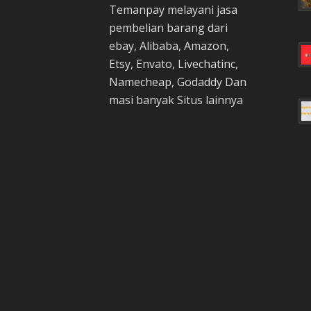
Temanpay melayani jasa
pembelian barang dari
ebay, Alibaba, Amazon,
Etsy, Envato, Livechatinc,
Namecheap, Godaddy Dan
masi banyak Situs lainnya