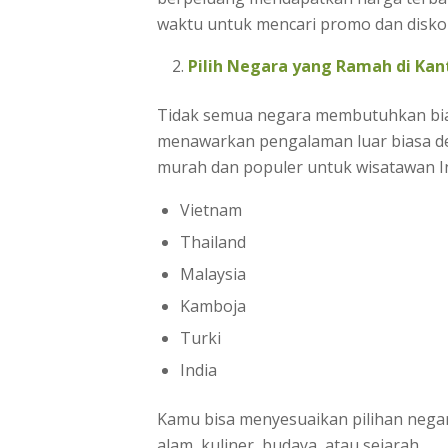
waktu untuk mencari promo dan diskon
Pilih Negara yang Ramah di Ka
Tidak semua negara membutuhkan biay
menawarkan pengalaman luar biasa de
murah dan populer untuk wisatawan In
Vietnam
Thailand
Malaysia
Kamboja
Turki
India
Kamu bisa menyesuaikan pilihan neg
alam, kuliner, budaya, atau sejarah.