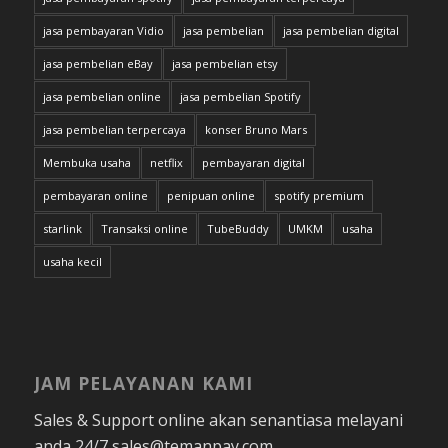
jasa pembayaran Vidio
jasa pembelian
jasa pembelian digital
jasa pembelian eBay
jasa pembelian etsy
jasa pembelian online
jasa pembelian Spotify
jasa pembelian terpercaya
konser Bruno Mars
Membuka usaha
netflix
pembayaran digital
pembayaran online
penipuan online
spotify premium
starlink
Transaksi online
TubeBuddy
UMKM
usaha
usaha kecil
JAM PELAYANAN KAMI
Sales & Support online akan senantiasa melayani
anda 24/7 sales@temanpay.com