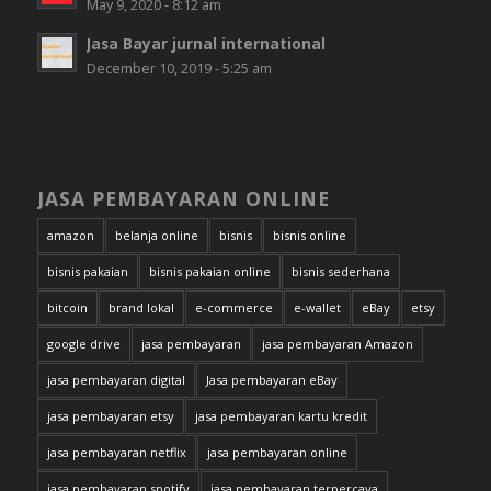
May 9, 2020 - 8:12 am
Jasa Bayar jurnal international
December 10, 2019 - 5:25 am
JASA PEMBAYARAN ONLINE
amazon
belanja online
bisnis
bisnis online
bisnis pakaian
bisnis pakaian online
bisnis sederhana
bitcoin
brand lokal
e-commerce
e-wallet
eBay
etsy
google drive
jasa pembayaran
jasa pembayaran Amazon
jasa pembayaran digital
Jasa pembayaran eBay
jasa pembayaran etsy
jasa pembayaran kartu kredit
jasa pembayaran netflix
jasa pembayaran online
jasa pembayaran spotify
jasa pembayaran terpercaya