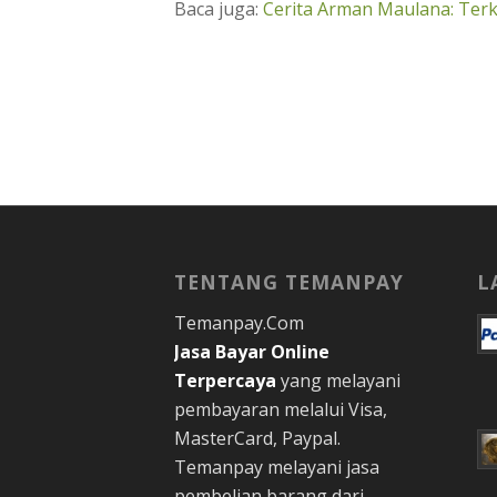
Baca juga:
Cerita Arman Maulana: Terk
TENTANG TEMANPAY
L
Temanpay.Com
Jasa Bayar Online
Terpercaya
yang melayani
pembayaran melalui Visa,
MasterCard, Paypal.
Temanpay melayani jasa
pembelian barang dari