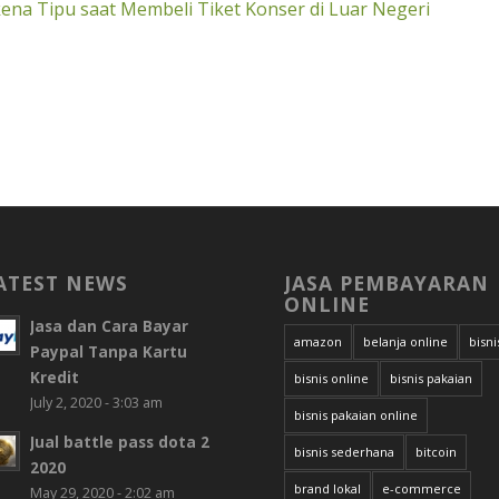
ena Tipu saat Membeli Tiket Konser di Luar Negeri
ATEST NEWS
JASA PEMBAYARAN
ONLINE
Jasa dan Cara Bayar
amazon
belanja online
bisni
Paypal Tanpa Kartu
Kredit
bisnis online
bisnis pakaian
July 2, 2020 - 3:03 am
bisnis pakaian online
Jual battle pass dota 2
bisnis sederhana
bitcoin
2020
brand lokal
e-commerce
May 29, 2020 - 2:02 am