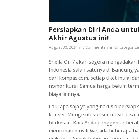
Persiapkan Diri Anda untu
Akhir Agustus ini!
/
/
August 30, 2024
0 Comments
in
Uncategoriz
Sheila On 7 akan segera mengadakan k
Indonesia salah satunya di Bandung y
dari kompas.com, setiap tiket mulai d
nomor kursi. Semua harga belum term
biaya lainnya.
Lalu apa saja ya yang harus dipersia
konser. Mengikuti konser musik bisa
berkesan. Baik Anda penggemar berat 
menikmati musik
live
, ada beberapa h
maksimal. Simak beberapa persiapan d