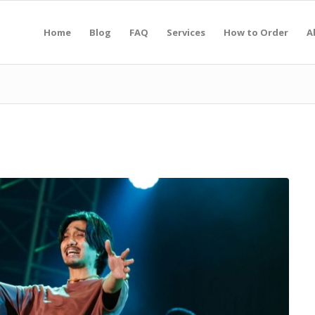
Home
Blog
FAQ
Services
How to Order
A