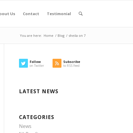
bout Us
Contact
Testimonial
You are here:
Home
/
Blog
/
sheila on 7
Follow
Subscribe
on Twitter
to RSS Feed
LATEST NEWS
CATEGORIES
News