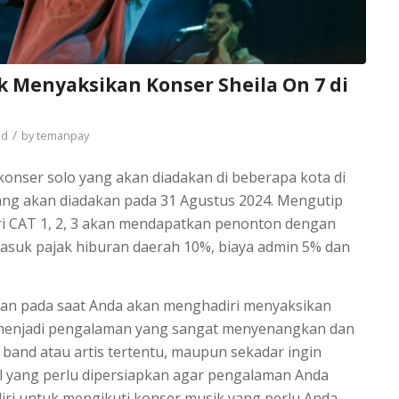
k Menyaksikan Konser Sheila On 7 di
/
ed
by
temanpay
onser solo yang akan diadakan di beberapa kota di
ang akan diadakan pada 31 Agustus 2024. Mengutip
ari CAT 1, 2, 3 akan mendapatkan penonton dengan
asuk pajak hiburan daerah 10%, biaya admin 5% dan
pkan pada saat Anda akan menghadiri menyaksikan
 menjadi pengalaman yang sangat menyenangkan dan
band atau artis tertentu, maupun sekadar ingin
al yang perlu dipersiapkan agar pengalaman Anda
iri untuk mengikuti konser musik yang perlu Anda