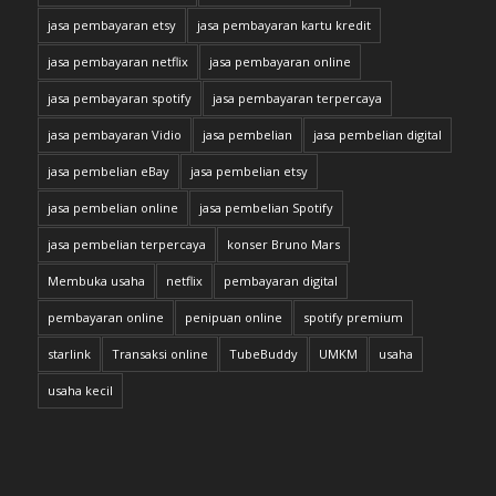
jasa pembayaran etsy
jasa pembayaran kartu kredit
jasa pembayaran netflix
jasa pembayaran online
jasa pembayaran spotify
jasa pembayaran terpercaya
jasa pembayaran Vidio
jasa pembelian
jasa pembelian digital
jasa pembelian eBay
jasa pembelian etsy
jasa pembelian online
jasa pembelian Spotify
jasa pembelian terpercaya
konser Bruno Mars
Membuka usaha
netflix
pembayaran digital
pembayaran online
penipuan online
spotify premium
starlink
Transaksi online
TubeBuddy
UMKM
usaha
usaha kecil