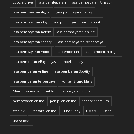
google drive
jasa pembayaran
jasa pembayaran Amazon
jasa pembayaran digital
Jasa pembayaran eBay
jasa pembayaran etsy
jasa pembayaran kartu kredit
jasa pembayaran netflix
jasa pembayaran online
jasa pembayaran spotify
jasa pembayaran terpercaya
jasa pembayaran Vidio
jasa pembelian
jasa pembelian digital
jasa pembelian eBay
jasa pembelian etsy
jasa pembelian online
jasa pembelian Spotify
jasa pembelian terpercaya
konser Bruno Mars
Membuka usaha
netflix
pembayaran digital
pembayaran online
penipuan online
spotify premium
starlink
Transaksi online
TubeBuddy
UMKM
usaha
usaha kecil