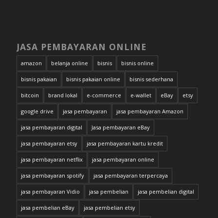
JASA PEMBAYARAN ONLINE
amazon
belanja online
bisnis
bisnis online
bisnis pakaian
bisnis pakaian online
bisnis sederhana
bitcoin
brand lokal
e-commerce
e-wallet
eBay
etsy
google drive
jasa pembayaran
jasa pembayaran Amazon
jasa pembayaran digital
Jasa pembayaran eBay
jasa pembayaran etsy
jasa pembayaran kartu kredit
jasa pembayaran netflix
jasa pembayaran online
jasa pembayaran spotify
jasa pembayaran terpercaya
jasa pembayaran Vidio
jasa pembelian
jasa pembelian digital
jasa pembelian eBay
jasa pembelian etsy