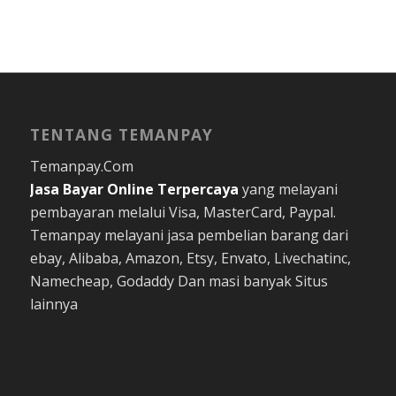
TENTANG TEMANPAY
Temanpay.Com
Jasa Bayar Online
Terpercaya
yang melayani
pembayaran melalui Visa, MasterCard, Paypal.
Temanpay melayani jasa pembelian barang dari
ebay, Alibaba, Amazon, Etsy, Envato, Livechatinc,
Namecheap, Godaddy Dan masi banyak Situs
lainnya