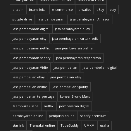
bitcoin
brand lokal
e-commerce
e-wallet
eBay
etsy
google drive
jasa pembayaran
jasa pembayaran Amazon
jasa pembayaran digital
Jasa pembayaran eBay
jasa pembayaran etsy
jasa pembayaran kartu kredit
jasa pembayaran netflix
jasa pembayaran online
jasa pembayaran spotify
jasa pembayaran terpercaya
jasa pembayaran Vidio
jasa pembelian
jasa pembelian digital
jasa pembelian eBay
jasa pembelian etsy
jasa pembelian online
jasa pembelian Spotify
jasa pembelian terpercaya
konser Bruno Mars
Membuka usaha
netflix
pembayaran digital
pembayaran online
penipuan online
spotify premium
starlink
Transaksi online
TubeBuddy
UMKM
usaha