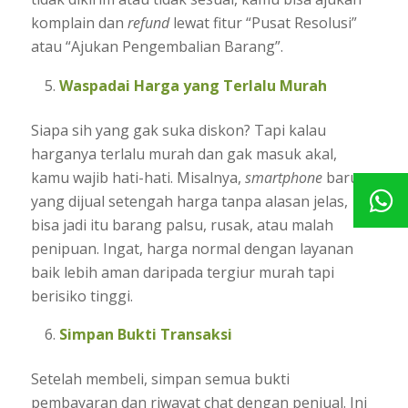
komplain dan
refund
lewat fitur “Pusat Resolusi”
atau “Ajukan Pengembalian Barang”.
Waspadai Harga yang Terlalu Murah
Siapa sih yang gak suka diskon? Tapi kalau
harganya terlalu murah dan gak masuk akal,
kamu wajib hati-hati. Misalnya,
smartphone
baru
yang dijual setengah harga tanpa alasan jelas,
bisa jadi itu barang palsu, rusak, atau malah
penipuan. Ingat, harga normal dengan layanan
baik lebih aman daripada tergiur murah tapi
berisiko tinggi.
Simpan Bukti Transaksi
Setelah membeli, simpan semua bukti
pembayaran dan riwayat chat dengan penjual. Ini