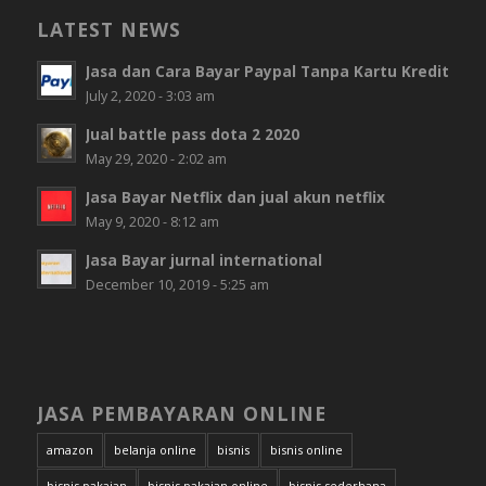
LATEST NEWS
Jasa dan Cara Bayar Paypal Tanpa Kartu Kredit
July 2, 2020 - 3:03 am
Jual battle pass dota 2 2020
May 29, 2020 - 2:02 am
Jasa Bayar Netflix dan jual akun netflix
May 9, 2020 - 8:12 am
Jasa Bayar jurnal international
December 10, 2019 - 5:25 am
JASA PEMBAYARAN ONLINE
amazon
belanja online
bisnis
bisnis online
bisnis pakaian
bisnis pakaian online
bisnis sederhana