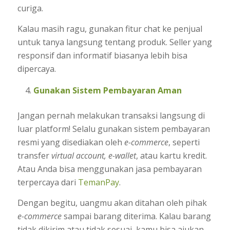
curiga.
Kalau masih ragu, gunakan fitur chat ke penjual
untuk tanya langsung tentang produk. Seller yang
responsif dan informatif biasanya lebih bisa
dipercaya.
Gunakan Sistem Pembayaran Aman
Jangan pernah melakukan transaksi langsung di
luar platform! Selalu gunakan sistem pembayaran
resmi yang disediakan oleh
e-commerce
, seperti
transfer
virtual account, e-wallet
, atau kartu kredit.
Atau Anda bisa menggunakan jasa pembayaran
terpercaya dari
TemanPay
.
Dengan begitu, uangmu akan ditahan oleh pihak
e-commerce
sampai barang diterima. Kalau barang
tidak dikirim atau tidak sesuai, kamu bisa ajukan