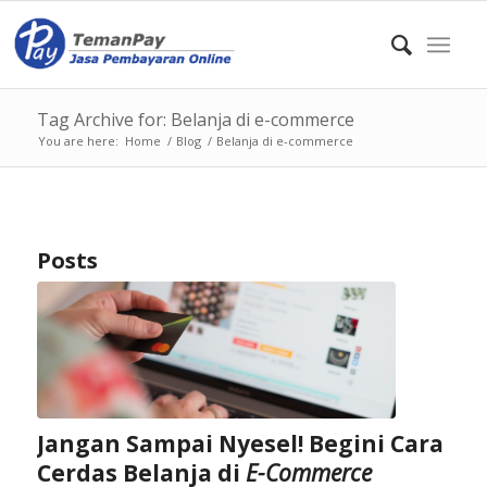
Tag Archive for: Belanja di e-commerce
You are here:
Home
/
Blog
/
Belanja di e-commerce
Posts
Jangan Sampai Nyesel! Begini Cara
Cerdas Belanja di
E-Commerce