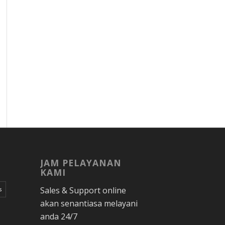
JAM PELAYANAN
KAMI
Sales & Support online
s
akan senantiasa melayani
anda 24/7