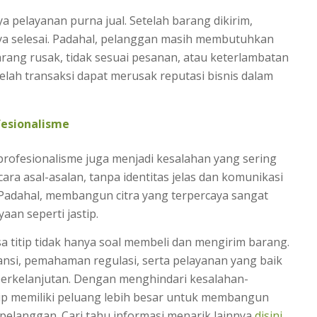
 pelayanan purna jual. Setelah barang dikirim,
ya selesai. Padahal, pelanggan masih membutuhkan
barang rusak, tidak sesuai pesanan, atau keterlambatan
elah transaksi dapat merusak reputasi bisnis dalam
esionalisme
rofesionalisme juga menjadi kesalahan yang sering
ecara asal-asalan, tanpa identitas jelas dan komunikasi
. Padahal, membangun citra yang terpercaya sangat
aan seperti jastip.
a titip tidak hanya soal membeli dan mengirim barang.
ansi, pemahaman regulasi, serta pelayanan yang baik
 berkelanjutan. Dengan menghindari kesalahan-
tip memiliki peluang lebih besar untuk membangun
pelanggan. Cari tahu informasi menarik lainnya
disini
.