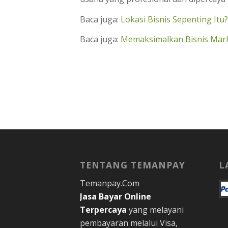
Baca juga:
Lokasi Bisnis Sepenting Itu
Baca juga:
Memaksimalkan Bisnis Mark
TENTANG TEMANPAY
L
Temanpay.Com
Jasa Bayar Online
Terpercaya
yang melayani
pembayaran melalui Visa,