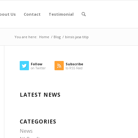
bout Us
Contact
Testimonial
You are here:
Home
/
Blog
/
binsis jasa titip
Follow
Subscribe
on Twitter
to RSS Feed
LATEST NEWS
CATEGORIES
News