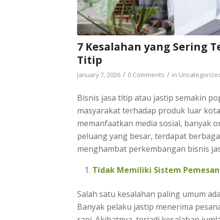
7 Kesalahan yang Sering Te
Titip
/
/
January 7, 2026
0 Comments
in
Uncategorize
Bisnis jasa titip atau jastip semakin 
masyarakat terhadap produk luar kota 
memanfaatkan media sosial, banyak ora
peluang yang besar, terdapat berbagai
menghambat perkembangan bisnis jastip 
Tidak Memiliki Sistem Pemesan
Salah satu kesalahan paling umum adal
Banyak pelaku jastip menerima pesana
rapi. Akibatnya, terjadi kesalahan ju