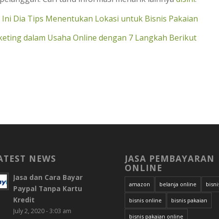
? Ini Dia Tips Menentukan Lokasi untuk Bisnis Pakaian
eting dalam Usaha Online dengan 7 Langkah Berikut
ATEST NEWS
JASA PEMBAYARAN
ONLINE
Jasa dan Cara Bayar
amazon
belanja online
bisni
Paypal Tanpa Kartu
Kredit
bisnis online
bisnis pakaian
July 2, 2020 - 3:03 am
bisnis pakaian online