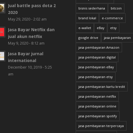
Jual battle pass dota 2
bisnis sederhana
bitcoin
2020
brand lokal
e-commerce
May 29, 2020 - 2:02 am
e-wallet
eBay
etsy
Jasa Bayar Netflix dan
jual akun netflix
google drive
jasa pembayaran
May 9, 2020 - 8:12 am
jasa pembayaran Amazon
Jasa Bayar jurnal
jasa pembayaran digital
international
December 10, 2019 - 5:25
Jasa pembayaran eBay
am
jasa pembayaran etsy
jasa pembayaran kartu kredit
jasa pembayaran netflix
jasa pembayaran online
jasa pembayaran spotify
jasa pembayaran terpercaya