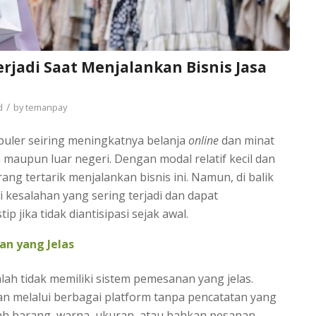
rjadi Saat Menjalankan Bisnis Jasa
/
d
by
temanpay
populer seiring meningkatnya belanja
online
dan minat
maupun luar negeri. Dengan modal relatif kecil dan
ng tertarik menjalankan bisnis ini. Namun, di balik
 kesalahan yang sering terjadi dan dapat
jika tidak diantisipasi sejak awal.
an yang Jelas
ah tidak memiliki sistem pemesanan yang jelas.
n melalui berbagai platform tanpa pencatatan yang
mlah barang, warna, ukuran, atau bahkan pesanan