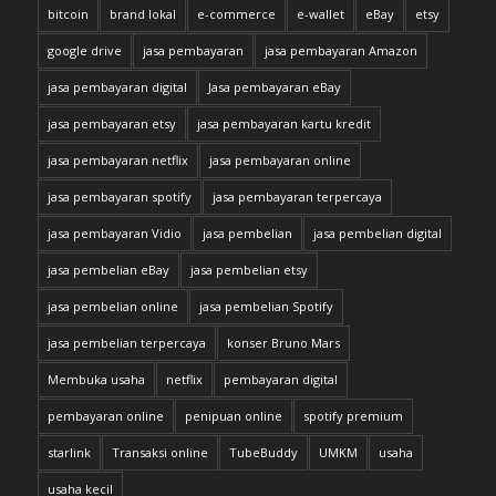
bitcoin
brand lokal
e-commerce
e-wallet
eBay
etsy
google drive
jasa pembayaran
jasa pembayaran Amazon
jasa pembayaran digital
Jasa pembayaran eBay
jasa pembayaran etsy
jasa pembayaran kartu kredit
jasa pembayaran netflix
jasa pembayaran online
jasa pembayaran spotify
jasa pembayaran terpercaya
jasa pembayaran Vidio
jasa pembelian
jasa pembelian digital
jasa pembelian eBay
jasa pembelian etsy
jasa pembelian online
jasa pembelian Spotify
jasa pembelian terpercaya
konser Bruno Mars
Membuka usaha
netflix
pembayaran digital
pembayaran online
penipuan online
spotify premium
starlink
Transaksi online
TubeBuddy
UMKM
usaha
usaha kecil