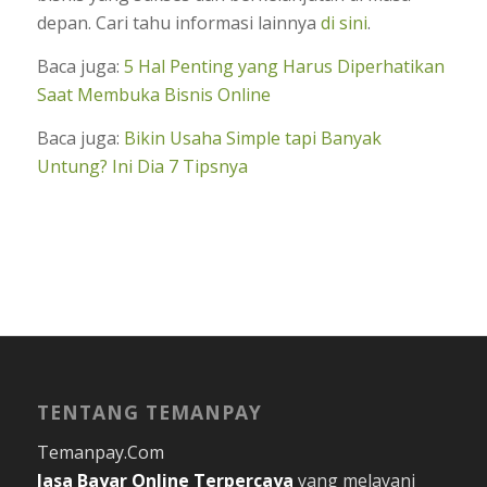
depan. Cari tahu informasi lainnya
di sini
.
Baca juga:
5 Hal Penting yang Harus Diperhatikan
Saat Membuka Bisnis Online
Baca juga:
Bikin Usaha Simple tapi Banyak
Untung? Ini Dia 7 Tipsnya
TENTANG TEMANPAY
Temanpay.Com
Jasa Bayar Online
Terpercaya
yang melayani