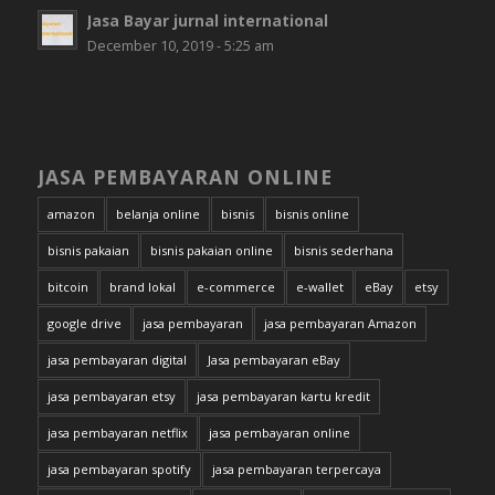
Jasa Bayar jurnal international
December 10, 2019 - 5:25 am
JASA PEMBAYARAN ONLINE
amazon
belanja online
bisnis
bisnis online
bisnis pakaian
bisnis pakaian online
bisnis sederhana
bitcoin
brand lokal
e-commerce
e-wallet
eBay
etsy
google drive
jasa pembayaran
jasa pembayaran Amazon
jasa pembayaran digital
Jasa pembayaran eBay
jasa pembayaran etsy
jasa pembayaran kartu kredit
jasa pembayaran netflix
jasa pembayaran online
jasa pembayaran spotify
jasa pembayaran terpercaya