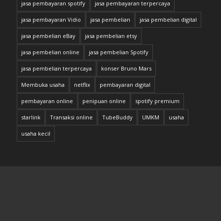
jasa pembayaran spotify
jasa pembayaran terpercaya
jasa pembayaran Vidio
jasa pembelian
jasa pembelian digital
jasa pembelian eBay
jasa pembelian etsy
jasa pembelian online
jasa pembelian Spotify
jasa pembelian terpercaya
konser Bruno Mars
Membuka usaha
netflix
pembayaran digital
pembayaran online
penipuan online
spotify premium
starlink
Transaksi online
TubeBuddy
UMKM
usaha
usaha kecil
JAM PELAYANAN KAMI
Sales & Support online akan senantiasa melayani