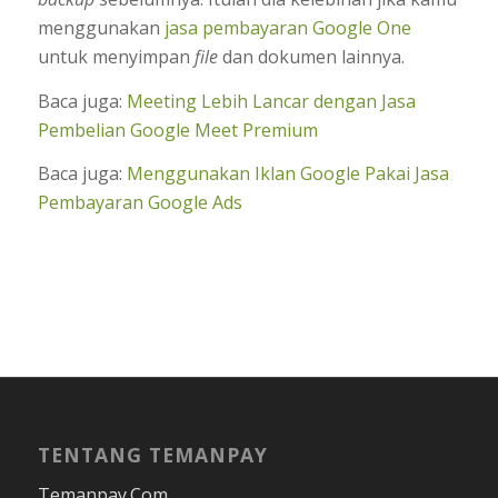
menggunakan
jasa pembayaran Google One
untuk menyimpan
file
dan dokumen lainnya.
Baca juga:
Meeting Lebih Lancar dengan Jasa
Pembelian Google Meet Premium
Baca juga:
Menggunakan Iklan Google Pakai Jasa
Pembayaran Google Ads
TENTANG TEMANPAY
Temanpay.Com