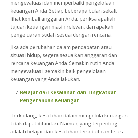
mengevaluasi dan memperbaiki pengelolaan
keuangan Anda. Setiap beberapa bulan sekali,
lihat kembali anggaran Anda, periksa apakah
tujuan keuangan masih relevan, dan apakah
pengeluaran sudah sesuai dengan rencana.
Jika ada perubahan dalam pendapatan atau
situasi hidup, segera sesuaikan anggaran dan
rencana keuangan Anda. Semakin rutin Anda
mengevaluasi, semakin baik pengelolaan
keuangan yang Anda lakukan.
Belajar dari Kesalahan dan Tingkatkan
Pengetahuan Keuangan
Terkadang, kesalahan dalam mengelola keuangan
tidak dapat dihindari. Namun, yang terpenting
adalah belajar dari kesalahan tersebut dan terus