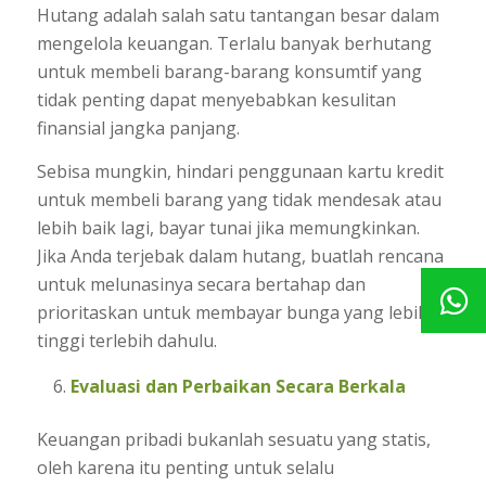
Hutang adalah salah satu tantangan besar dalam
mengelola keuangan. Terlalu banyak berhutang
untuk membeli barang-barang konsumtif yang
tidak penting dapat menyebabkan kesulitan
finansial jangka panjang.
Sebisa mungkin, hindari penggunaan kartu kredit
untuk membeli barang yang tidak mendesak atau
lebih baik lagi, bayar tunai jika memungkinkan.
Jika Anda terjebak dalam hutang, buatlah rencana
untuk melunasinya secara bertahap dan
prioritaskan untuk membayar bunga yang lebih
tinggi terlebih dahulu.
Evaluasi dan Perbaikan Secara Berkala
Keuangan pribadi bukanlah sesuatu yang statis,
oleh karena itu penting untuk selalu