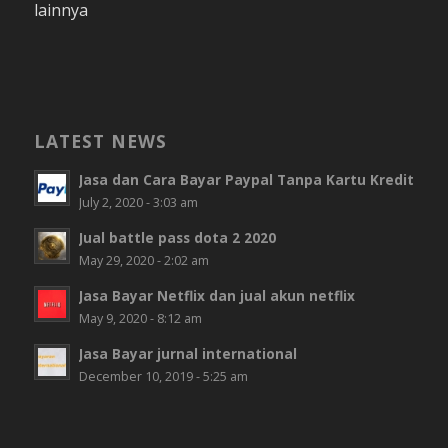
lainnya
LATEST NEWS
Jasa dan Cara Bayar Paypal Tanpa Kartu Kredit
July 2, 2020 - 3:03 am
Jual battle pass dota 2 2020
May 29, 2020 - 2:02 am
Jasa Bayar Netflix dan jual akun netflix
May 9, 2020 - 8:12 am
Jasa Bayar jurnal international
December 10, 2019 - 5:25 am