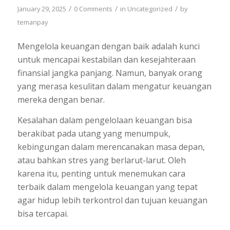
/
/
/
January 29, 2025
0 Comments
in
Uncategorized
by
temanpay
Mengelola keuangan dengan baik adalah kunci
untuk mencapai kestabilan dan kesejahteraan
finansial jangka panjang. Namun, banyak orang
yang merasa kesulitan dalam mengatur keuangan
mereka dengan benar.
Kesalahan dalam pengelolaan keuangan bisa
berakibat pada utang yang menumpuk,
kebingungan dalam merencanakan masa depan,
atau bahkan stres yang berlarut-larut. Oleh
karena itu, penting untuk menemukan cara
terbaik dalam mengelola keuangan yang tepat
agar hidup lebih terkontrol dan tujuan keuangan
bisa tercapai.