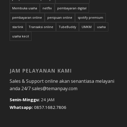
Membuka usaha
netflix
pembayaran digital
pembayaran online
penipuan online
spotify premium
starlink
Transaksi online
TubeBuddy
UMKM
usaha
usaha kecil
JAM PELAYANAN KAMI
Sales & Support online akan senantiasa melayani
anda 24/7 sales@temanpay.com
Senin-Minggu:
24 JAM
Whatsapp:
0857.1682.7806