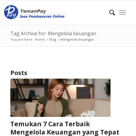
Tag Archive for: Mengelola keuangan
You are here:
Home
/
Blog
/
Mengelola keuangan
Posts
Temukan 7 Cara Terbaik
Mengelola Keuangan yang Tepat