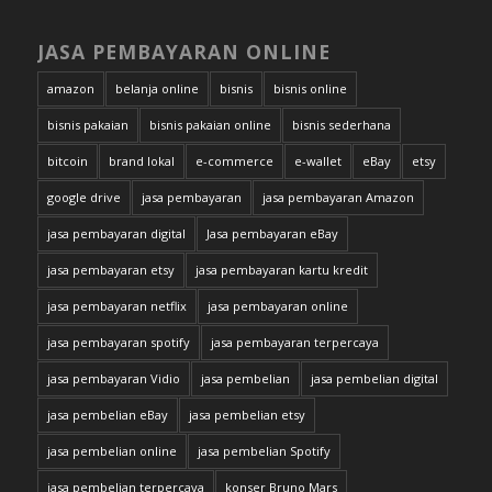
JASA PEMBAYARAN ONLINE
amazon
belanja online
bisnis
bisnis online
bisnis pakaian
bisnis pakaian online
bisnis sederhana
bitcoin
brand lokal
e-commerce
e-wallet
eBay
etsy
google drive
jasa pembayaran
jasa pembayaran Amazon
jasa pembayaran digital
Jasa pembayaran eBay
jasa pembayaran etsy
jasa pembayaran kartu kredit
jasa pembayaran netflix
jasa pembayaran online
jasa pembayaran spotify
jasa pembayaran terpercaya
jasa pembayaran Vidio
jasa pembelian
jasa pembelian digital
jasa pembelian eBay
jasa pembelian etsy
jasa pembelian online
jasa pembelian Spotify
jasa pembelian terpercaya
konser Bruno Mars