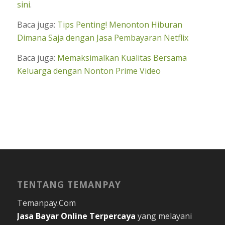
sini
.
Baca juga:
Tips Penting! Menonton Hiburan
Dimana Saja dengan Jasa Pembayaran Netflix
Baca juga:
Memaksimalkan Kualitas Bersama
Keluarga dengan Nonton Prime Video
TENTANG TEMANPAY
Temanpay.Com
Jasa Bayar Online
Terpercaya
yang melayani