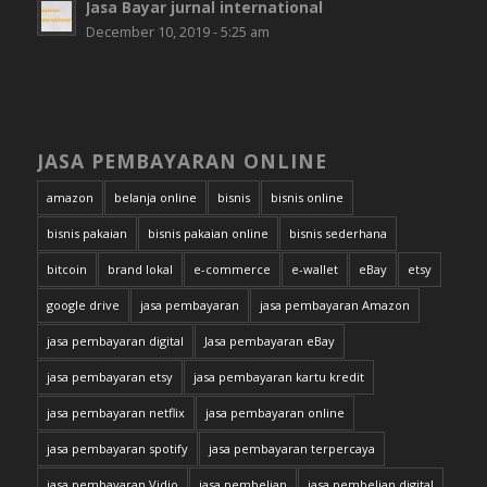
Jasa Bayar jurnal international
December 10, 2019 - 5:25 am
JASA PEMBAYARAN ONLINE
amazon
belanja online
bisnis
bisnis online
bisnis pakaian
bisnis pakaian online
bisnis sederhana
bitcoin
brand lokal
e-commerce
e-wallet
eBay
etsy
google drive
jasa pembayaran
jasa pembayaran Amazon
jasa pembayaran digital
Jasa pembayaran eBay
jasa pembayaran etsy
jasa pembayaran kartu kredit
jasa pembayaran netflix
jasa pembayaran online
jasa pembayaran spotify
jasa pembayaran terpercaya
jasa pembayaran Vidio
jasa pembelian
jasa pembelian digital