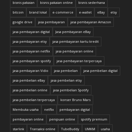
bisnis pakaian
bisnis pakaian online
bisnis sederhana
bitcoin
brand lokal
e-commerce
e-wallet
eBay
etsy
google drive
jasa pembayaran
jasa pembayaran Amazon
jasa pembayaran digital
Jasa pembayaran eBay
jasa pembayaran etsy
jasa pembayaran kartu kredit
jasa pembayaran netflix
jasa pembayaran online
jasa pembayaran spotify
jasa pembayaran terpercaya
jasa pembayaran Vidio
jasa pembelian
jasa pembelian digital
jasa pembelian eBay
jasa pembelian etsy
jasa pembelian online
jasa pembelian Spotify
jasa pembelian terpercaya
konser Bruno Mars
Membuka usaha
netflix
pembayaran digital
pembayaran online
penipuan online
spotify premium
starlink
Transaksi online
TubeBuddy
UMKM
usaha