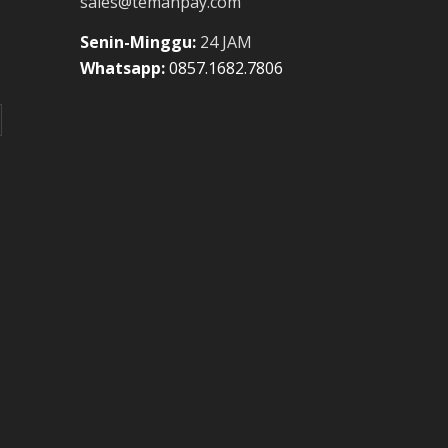
sales@temanpay.com
Senin-Minggu:
24 JAM
Whatsapp:
0857.1682.7806