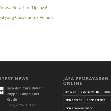
erasa Berat? Ini Tipsnya!
ecil yang Cocok untuk Pemula
ATEST NEWS
JASA PEMBAYARAN
ONLINE
Jasa dan Cara Bayar
amazon
belanja online
bisni
Paypal Tanpa Kartu
Kredit
bisnis online
bisnis pakaian
July 2, 2020 - 3:03 am
bisnis pakaian online