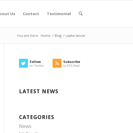
bout Us
Contact
Testimonial
You are here:
Home
/
Blog
/
usaha lancar
Follow
Subscribe
on Twitter
to RSS Feed
LATEST NEWS
CATEGORIES
News