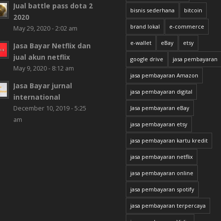
Jual battle pass dota 2
bisnis sederhana
bitcoin
2020
brand lokal
e-commerce
May 29, 2020 - 2:02 am
e-wallet
eBay
etsy
Jasa Bayar Netflix dan
jual akun netflix
google drive
jasa pembayaran
May 9, 2020 - 8:12 am
jasa pembayaran Amazon
Jasa Bayar jurnal
jasa pembayaran digital
international
December 10, 2019 - 5:25
Jasa pembayaran eBay
am
jasa pembayaran etsy
jasa pembayaran kartu kredit
jasa pembayaran netflix
jasa pembayaran online
jasa pembayaran spotify
jasa pembayaran terpercaya