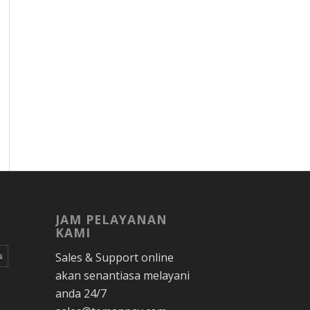
JAM PELAYANAN
KAMI
Sales & Support online
s
akan senantiasa melayani
anda 24/7