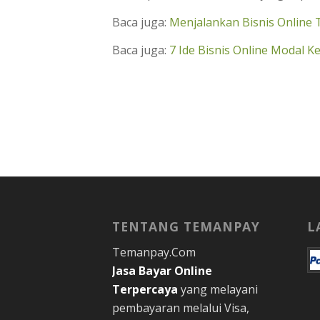
Baca juga:
Menjalankan Bisnis Online T
Baca juga:
7 Ide Bisnis Online Modal K
TENTANG TEMANPAY
L
Temanpay.Com
Jasa Bayar Online
Terpercaya
yang melayani
pembayaran melalui Visa,