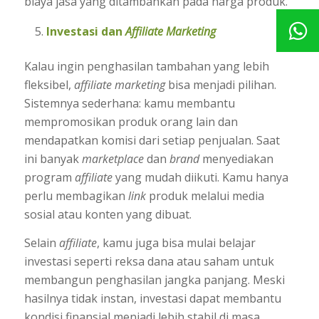
biaya jasa yang ditambahkan pada harga produk.
Investasi dan
Affiliate Marketing
Kalau ingin penghasilan tambahan yang lebih
fleksibel,
affiliate marketing
bisa menjadi pilihan.
Sistemnya sederhana: kamu membantu
mempromosikan produk orang lain dan
mendapatkan komisi dari setiap penjualan. Saat
ini banyak
marketplace
dan
brand
menyediakan
program
affiliate
yang mudah diikuti. Kamu hanya
perlu membagikan
link
produk melalui media
sosial atau konten yang dibuat.
Selain
affiliate
, kamu juga bisa mulai belajar
investasi seperti reksa dana atau saham untuk
membangun penghasilan jangka panjang. Meski
hasilnya tidak instan, investasi dapat membantu
kondisi finansial menjadi lebih stabil di masa