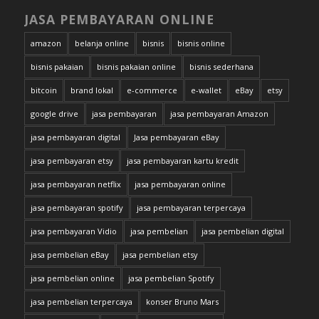
JASA PEMBAYARAN ONLINE
amazon
belanja online
bisnis
bisnis online
bisnis pakaian
bisnis pakaian online
bisnis sederhana
bitcoin
brand lokal
e-commerce
e-wallet
eBay
etsy
google drive
jasa pembayaran
jasa pembayaran Amazon
jasa pembayaran digital
Jasa pembayaran eBay
jasa pembayaran etsy
jasa pembayaran kartu kredit
jasa pembayaran netflix
jasa pembayaran online
jasa pembayaran spotify
jasa pembayaran terpercaya
jasa pembayaran Vidio
jasa pembelian
jasa pembelian digital
jasa pembelian eBay
jasa pembelian etsy
jasa pembelian online
jasa pembelian Spotify
jasa pembelian terpercaya
konser Bruno Mars