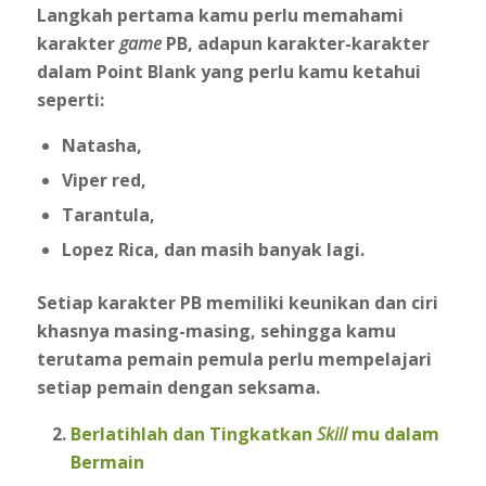
Langkah pertama kamu perlu memahami
karakter
game
PB, adapun karakter-karakter
dalam Point Blank yang perlu kamu ketahui
seperti:
Natasha,
Viper red,
Tarantula,
Lopez Rica, dan masih banyak lagi.
Setiap karakter PB memiliki keunikan dan ciri
khasnya masing-masing, sehingga kamu
terutama pemain pemula perlu mempelajari
setiap pemain dengan seksama.
Berlatihlah dan Tingkatkan
Skill
mu dalam
Bermain